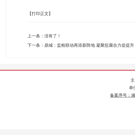
【打印正文】
上一条：没有了！
下一条：
鼎城：监检联动再添新阵地 凝聚惩腐合力促提升
单
备案序号：湘IC