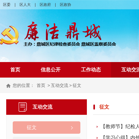
区委
|
区人大
|
区政府
|
区政协
首页
信息公开
工作动态
互动交
您的位置：
首页
>
互动交流
>
征文
互动交流
征文
【教师节】纪检人的
征文
【学习心得】内外