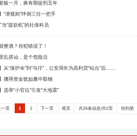
老板一月，换有期徒刑五年
】“潜规则”绊倒三任一把手
洞”当“提款机”的社保科员
就整酒？你犯错误了！
里乱搭讪，是个危险活
】从“保护伞”到“马仔”，公安局长为高利贷“站台”后……
】挪用资金犹如囊中取物
】选举“小官位”引发“大地震”
上一页
1
2
下一页
尾页
共26条信息/共2页
转到第