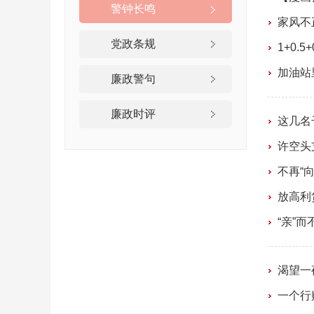
警钟长鸣
家风不
党政条规
1+0.
加油站
廉政警句
廉政时评
这几名
许空头
不再“
放高利
“亲”而
渴望一
一个行