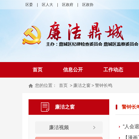
区委
|
区人大
|
区政府
|
区政协
首页
信息公开
工作动态
您的位置：
首页
>
廉洁之窗
>
警钟长鸣
廉洁之窗
警钟长
“人会退
廉洁视频
【漫画