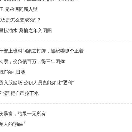
正 兄弟俩同腐入狱
5+0.5是怎么变成3的？
里捞油水 桑榆之年入囹圄
干部上班时间跑去打牌，被纪委抓个正着！
支票，变负债百万，得三年困扰
向阳”的向日葵
贷入股赌场 公职人员岂能如此“逐利”
不“清” 把自己拉下水
夜暴富，结果一无所有
贿人的“独白”