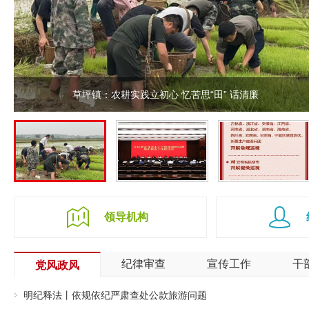
草坪镇：农耕实践立初心 忆苦思“田” 话清廉
草坪镇：农耕实践立
鼎城区召开群众身边
二十届中央第五轮巡
初心 忆苦思“田” 话
不正之风和腐败问题
视对象公布
领导机构
清廉
集中整治工作推进会
纪律审查
宣传工作
干
党风政风
明纪释法丨依规依纪严肃查处公款旅游问题