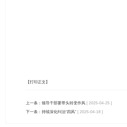
【打印正文】
上一条：
领导干部要带头转变作风
[ 2025-04-25 ]
下一条：
持续深化纠治“四风”
[ 2025-04-18 ]