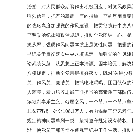
治党，对人民群众期盼作出积极回应，对党风政风
强烈信号，把严的基调、严的措施、严的氛围贯穿
的战略高度加强党的作风建设，把贯彻执行中央八项
严明政治纪律和政治规矩，推动全党团结一心、凝
想从严，强调作风问题本质上是党性问题，把党的
书记关于贯彻落实中央八项规定、加强党的作风建
论武装头脑，从思想上正本清源、固本培元，解决
八项规定，推动全党层层抓好落实，既对“关键少
关、作风关、廉洁关，把搞吃吃喝喝、团团伙伙的
人环境，着力培养忠诚干净担当的高素质干部队伍
续狠刹享乐主义、奢靡之风，一个节点一个节点坚
116.7万起、处分108.1万人，有力遏制了歪
规定精神问题单列一类，坚持遵守规定没有特权、
渐，使党员干部习惯在遵规守纪中工作生活。推动