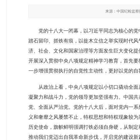
来源：中国纪检监察
党的十八大一闭幕，以习近平同志为核心的党
踏石留印、抓铁有痕，以徙木立信之举实现时代风
济、社会、文化和国家治理等方面发生巨大变化提
开展深入贯彻中央八项规定精神学习教育，首先要
一步增强贯彻执行的自觉性主动性，更好以党的自
从政治上看，中央八项规定以小切口撬动全面
凝聚力和战斗力，党的领导更加坚强有力。中国共
党、全面从严治党。党的十八大后，面对党内一系
义和奢靡之风屡禁不止，特权思想和特权现象较为
历史使命，旗帜鲜明强调打铁必须自身硬，从制定
推动我们党迈出自我革命新步伐，开启党的建设新