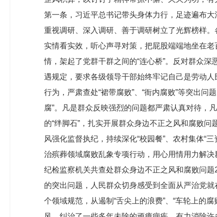
第一条，习近平总书记带头身体力行，足迹遍布大
重视调研、深入调研、善于调研树立了光辉榜样。各
实情看实效，听心声寻对策，把屁股端端地坐在老
情，架起了党群干群之间的“连心桥”。反对群众
遇规定，要求各级领导干部始终牢记自己是劳动人
行为，严肃查处“裙带腐败”、“衙内腐败”等突出
腐”。凡是群众反映强烈的问题都严肃认真对待，凡
的“绊脚石”，扎实开展群众身边不正之风和腐败
风强化监督执纪，持续深化“校园餐”、农村集体“
治殡葬领域腐败乱象专项行动，用心用情用力解决
纪检监察机关共查处群众身边不正之风和腐败问题22
的突出问题，人民群众切身感受到全面从严治党就
个领域规范，从遏制“舌尖上的浪费”、“车轮上的
风，纠治了一些多年未除的顽瘴痼疾，有力消除许