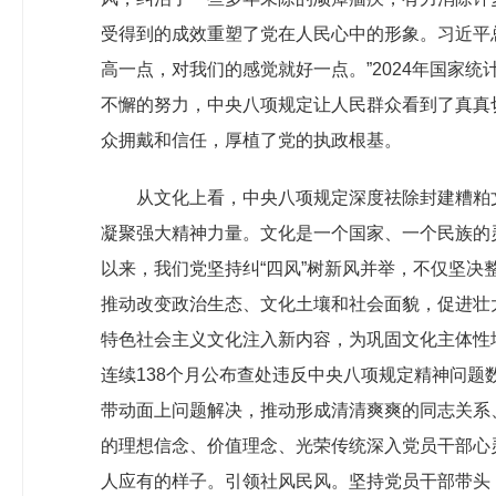
受得到的成效重塑了党在人民心中的形象。习近平
高一点，对我们的感觉就好一点。”2024年国家
不懈的努力，中央八项规定让人民群众看到了真真
众拥戴和信任，厚植了党的执政根基。
从文化上看，中央八项规定深度祛除封建糟粕
凝聚强大精神力量。文化是一个国家、一个民族的
以来，我们党坚持纠“四风”树新风并举，不仅坚
推动改变政治生态、文化土壤和社会面貌，促进壮
特色社会主义文化注入新内容，为巩固文化主体性
连续138个月公布查处违反中央八项规定精神问
带动面上问题解决，推动形成清清爽爽的同志关系
的理想信念、价值理念、光荣传统深入党员干部心
人应有的样子。引领社风民风。坚持党员干部带头