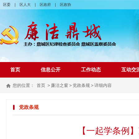
区委
|
区人大
|
区政府
|
区政协
首页
信息公开
工作动态
互动交
您的位置：
首页
>
廉洁之窗
>
党政条规
>
详细内容
党政条规
【一起学条例】