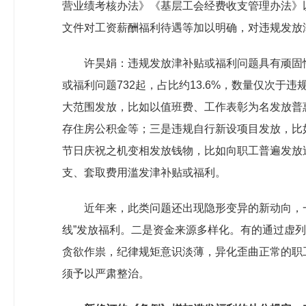
营业绩考核办法》《基层工会经费收支管理办法》
文件对工资薪酬福利待遇等加以明确，对违规发放
许昊娟：违规发放津补贴或福利问题具有顽固性
或福利问题732起，占比约13.6%，数量仅次
大范围发放，比如以值班费、工作表彰为名发放普
存住房公积金等；三是违规自行新设项目发放，比
节日庆祝之机变相发放钱物，比如向职工普遍发放
支、套取费用滥发津补贴或福利。
近年来，此类问题还出现隐形变异的新动向，
线”发放福利。二是资金来源多样化。有的通过虚列
贪欲作祟，纪律规矩意识淡薄，异化歪曲正常的职
须予以严肃整治。