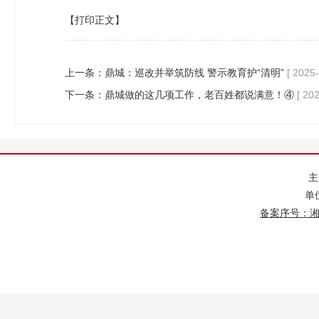
【打印正文】
上一条：
鼎城：巡改并举筑防线 警示教育护“清明”
[ 2025-
下一条：
鼎城做的这几项工作，老百姓都说满意！④
[ 20
单
备案序号：湘IC