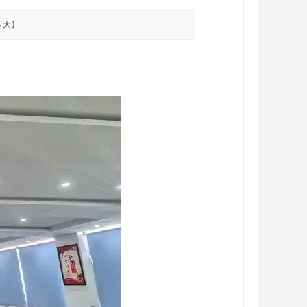
小
大
】