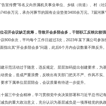
、“广告宣传费”等名义向所属机关事业单位、乡镇（街道）、村（社
740余万元，承办河豚节的国有企业垫资3400余万元。7届河
单位召开会议缺乏统筹，导致开会多陪会多，干部职工反映比较
800余次，平均每个工作日超过3次，2023年某下属公司参加
关方面指出其“开会多陪会多”问题，此后6个月内会议数量不降反
创建示范活动过于随意，违反规定、层层加码提出创建要求，为
活动资金，造成严重浪费，反映出有关部门把关不严、作风不实
，要求下属单位层层陪会，会议质量有待进一步提升。
二十届三中全会精神，学习贯彻党中央决策部署和习近平总书记
层减负的重大政治意义，充分认识为基层减负是一项厚植党的执