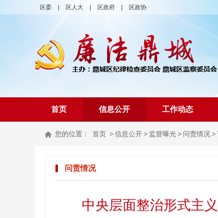
区委
|
区人大
|
区政府
|
区政协
首页
信息公开
工作动态
您的位置：
首页
>
信息公开
>
监督曝光
>
问责情况
>
问责情况
中央层面整治形式主义