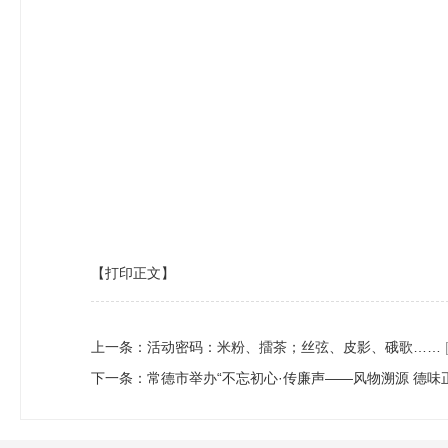
【打印正文】
上一条：
活动密码：米粉、擂茶；丝弦、皮影、硪歌……
下一条：
常德市举办“不忘初心·传廉声——风物溯源 德味正