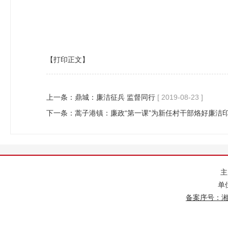
【打印正文】
上一条：
鼎城：廉洁征兵 监督同行
[ 2019-08-23 ]
下一条：
蒿子港镇：廉政“第一课”为新任村干部烙好廉洁
单
备案序号：湘IC