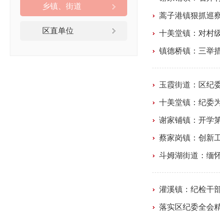
乡镇、街道
蒿子港镇狠抓巡
区直单位
十美堂镇：对村级
镇德桥镇：三举
玉霞街道：区纪
十美堂镇：纪委
谢家铺镇：开学
蔡家岗镇：创新工
斗姆湖街道：缅怀
灌溪镇：纪检干部
落实区纪委全会精