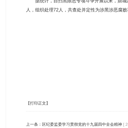
据统计，自扫黑除恶专项斗争开展以来，鼎城区
人，组织处理72人，共查处并定性为涉黑涉恶腐败和
【打印正文】
上一条：
区纪委监委学习贯彻党的十九届四中全会精神
[ 