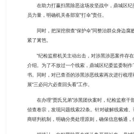
在助力打赢扫黑除恶这场攻坚战中，鼎城区纪委
员力量，明确机关各部室“打伞”责任。
同时，把深挖彻查“保护伞”同整治群众身边腐
紧了篱笆。
“纪检监察机关主动出击，对涉黑涉恶案件存在
介绍。为了不放过一个线索，鼎城区纪委监委制作
书。同时，对已查否的涉黑涉恶线索再次进行梳理
展“三必问六必查回头看”工作。
在办理“贾氏兄弟”涉黑团伙案时，纪检监察干
侦查卷宗，发现问题线索22条。针对破解线索难
商研判机制，明确分类处理原则，确保信息畅通，做