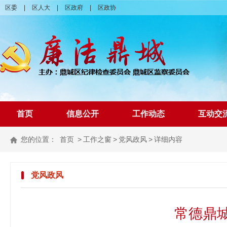
区委
|
区人大
|
区政府
|
区政协
首页
信息公开
工作动态
互动交
您的位置：
首页
>
工作之窗
>
党风政风
>
详细内容
党风政风
常德鼎城