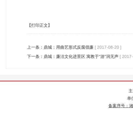
【打印正文】
上一条：
鼎城：用曲艺形式反腐倡廉
[ 2017-08-20 ]
下一条：
鼎城：廉洁文化进景区 寓教于“游”润无声
[ 2017-
单
备案序号：湘IC