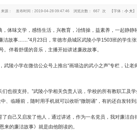
来源：
发布时间：2019-04-28 09:47:46
浏览次数：
667
次
【字体：
小
大
】
经典，体味文学，感悟生活，兴教育，冶情操，益素养，一起静静
廉洁故事……”4月23日，常德市鼎城区武陵小学1503班的学
众号。伴着舒缓的音乐，主播开始讲述廉政故事。
”，武陵小学在微信公众号上推出“画墙边的武小之声”专栏，让
长们也很支持。”武陵小学相关负责人说，学校的所有教职工及
中、临睡前，随时用手机就可以收听“微朗诵”，有的还自发转到
育了自己又启发了他人，通过讲述，作为一名党员，我对廉洁自律也
周恩来的廉洁故事》就是由他朗读的。