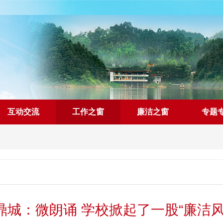
互动交流
工作之窗
廉洁之窗
专题
鼎城：微朗诵 学校掀起了一股“廉洁风