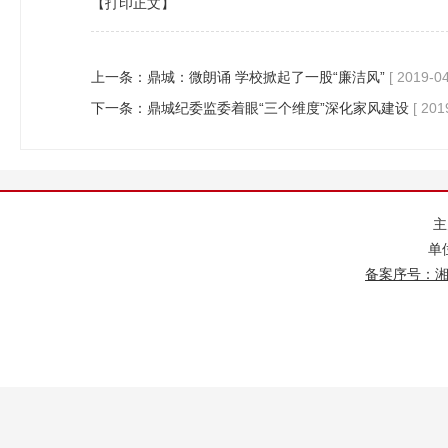
【打印正文】
上一条：
鼎城：微朗诵 学校掀起了一股“廉洁风”
[ 2019-04
下一条：
鼎城纪委监委着眼“三个维度”深化家风建设
[ 201
单
备案序号：湘IC