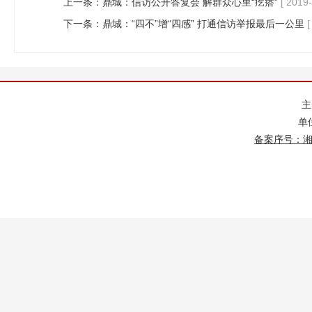
上一条：
鼎城：信访公开答复会 解群众心里“疙瘩”
[ 2019-
下一条：
鼎城：“四不”增“四感” 打通信访举报最后一公里
[
单
备案序号：湘IC