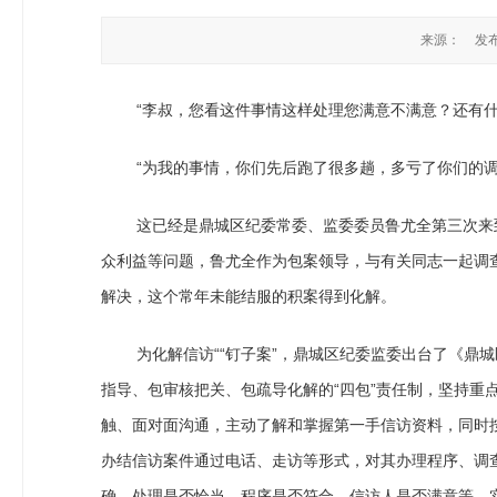
来源：
发布
“李叔，您看这件事情这样处理您满意不满意？还有什
“为我的事情，你们先后跑了很多趟，多亏了你们的调
这已经是鼎城区纪委常委、监委委员鲁尤全第三次来到
众利益等问题，鲁尤全作为包案领导，与有关同志一起调
解决，这个常年未能结服的积案得到化解。
为化解信访““钉子案”，鼎城区纪委监委出台了《鼎城
指导、包审核把关、包疏导化解的“四包”责任制，坚持重
触、面对面沟通，主动了解和掌握第一手信访资料，同时
办结信访案件通过电话、走访等形式，对其办理程序、调
确、处理是否恰当、程序是否符合、信访人是否满意等，实