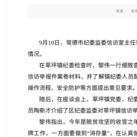
来源：
发布
9
月
1
0日，
常德
市纪委监委信访室主任
情况。
在
草坪镇纪委
检查时，黎伟一行细致
信访举报件案卷材料
，并了解镇纪委人员
操作流程、安全防护
等方面提出意见要求
随后，在
座谈会上，
草坪镇党委、纪
员陶新才介绍了区纪委监委对草坪镇信访
黎伟指出，今年是脱贫攻坚的收官之
牌工作，一方面要做到“消存量”，在认真