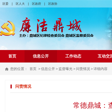
区委
|
区人大
|
区政府
|
区政协
首页
信息公开
工作动态
互动交
您的位置：
首页
>
信息公开
>
监督曝光
>
问责情况
>
详细内容
问责情况
常德鼎城：