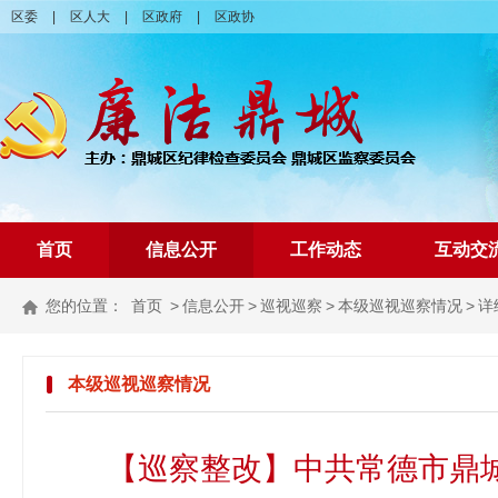
区委
|
区人大
|
区政府
|
区政协
首页
信息公开
工作动态
互动交
您的位置：
首页
>
信息公开
>
巡视巡察
>
本级巡视巡察情况
>
详
本级巡视巡察情况
【巡察整改】中共常德市鼎