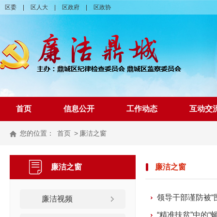
区委
|
区人大
|
区政府
|
区政协
首页
信息公开
工作动态
互动交
您的位置：
首页
>
廉洁之窗
廉洁之窗
廉洁之窗
领导干部谨防被“
廉洁视频
“精准扶贫”中的“