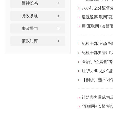
警钟长鸣
八小时之外监督党
党政条规
巡视巡察“联网”要
用“互联网+监督
廉政警句
廉政时评
纪检干部“丑态毕
纪检干部要善用“
医治“尸位素餐”者
让“八小时之外”
【剖析】选举“小官
让监察力量成为反
“互联网+监督”的