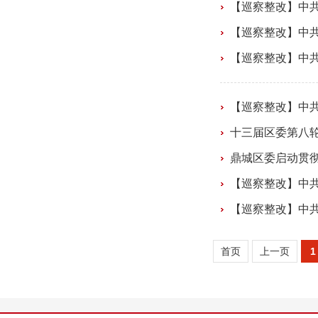
【巡察整改】中
【巡察整改】中
【巡察整改】中
【巡察整改】中共
十三届区委第八
鼎城区委启动贯
【巡察整改】中
【巡察整改】中
首页
上一页
1